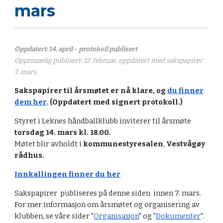
mars
Oppdatert: 14. april - protokoll publisert
Opprinnelig publisert: 12. februar, oppdatert med sakspapirer
7. mars
Sakspapirer til årsmøtet er nå klare, og
du finner
dem her
. (Oppdatert med signert protokoll.)
Styret i Leknes håndballklubb inviterer til årsmøte
torsdag 14. mars kl. 18.00.
Møtet blir avholdt i
kommunestyresalen
,
Vestvågøy
rådhus.
Innkallingen finner du her
Sakspapirer publiseres på denne siden innen 7. mars.
For mer informasjon om årsmøtet og organisering av
klubben, se våre sider "
Organisasjon
" og "
Dokumenter
".