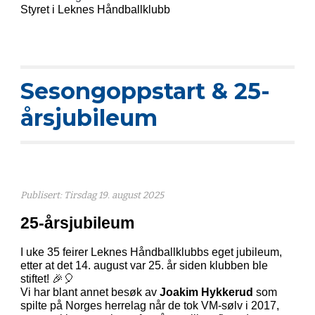
Styret i Leknes Håndballklubb
Sesongoppstart & 25-
årsjubileum
Publisert: Tirs
dag 19
.
august
2025
25-årsjubileum
I uke 35 feirer Leknes Håndballklubbs eget jubileum,
etter at det 14. august var 25. år siden klubben ble
stiftet! 🎉🎈
Vi har blant annet besøk av
Joakim Hykkerud
som
spilte på Norges herrelag når de tok VM-sølv i 2017,