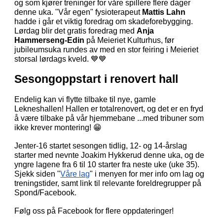
og som kjører treninger for våre spillere flere dager
denne uka. "Vår egen" fysioterapeut
Mattis Lahn
hadde i går et viktig foredrag om skadeforebygging.
Lørdag blir det gratis foredrag med
Anja
Hammerseng-Edin
på Meieriet Kulturhus, før
jubileumsuka rundes av med en stor feiring i Meieriet
storsal lørdags kveld.
💙💙
Sesongoppstart i renovert hall
Endelig kan vi flytte tilbake til nye, gamle
Lekneshallen! Hallen er totalrenovert, og det er en fryd
å være tilbake på vår hjemmebane ...med tribuner som
ikke krever montering! 😁
Jenter-16 startet sesongen tidlig, 12- og 14-årslag
starter med nevnte Joakim Hykkerud denne uka, og de
yngre lagene fra 6 til 10 starter fra neste uke (uke 35).
Sjekk siden "
Våre lag
" i menyen for mer info om lag og
treningstider, samt link til relevante foreldregrupper på
Spond/Facebook.
Følg oss på Facebook for flere oppdateringer!