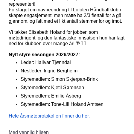
representert!
Forslaget om navneendring til Lofoten Håndballklubb
skapte engasjement, men måtte ha 2/3 flertall for å gå
gjennom, og falt med et likt antall stemmer for og imot.
Vi takker Elisabeth Holand for jobben som
møtedirigent, og den fantastiske innsatsen hun har lagt
ned for klubben over mange år! 💐🤾‍♀️
Nytt styre sesongen 2026/2027:
Leder: Hallvar Tjønndal
Nestleder: Ingrid Bergheim
Styremedlem
: Simon Skjerpan-Brink
Styremedlem:
Kjetil Sørensen
Styremedlem:
Emilie Åsberg
Styremedlem:
Tone-Lill Holand Arntsen
Hele årsmøteprotokollen finner du her.
Med vennlig hilsen