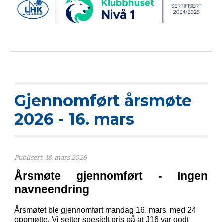
Gjennomført å
rsmøte
202
6
-
16
. mars
P
ublisert:
18. mars 2026
Årsmøte gjennomført - Ingen
navneendring
Årsmøtet ble gjennomført mandag 16. mars, med 24
oppmøtte. Vi setter spesielt pris på at J16 var godt