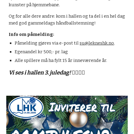
kunster på hjemmebane.
Og for alle dere andre: kom i hallen og ta del i en hel dag
med god gammeldags håndballstemning!
Info om påmelding:
Påmelding gjøres via e-post til
su@lekneshk.no
.
Egenandel kr 500,- pr. lag
Alle spillere må ha fylt 15 år inneværende år.
Vi ses i hallen 3. juledag! 🤾‍♂️🤾‍♀️