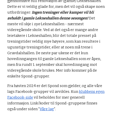
gjennomføre full renovasjon av (gamle) Lekneshallen.
Dette er vi veldig glade for, men det vil også skape noen
utfordringer:
Ingen treninger eller kamper vil bli
avholdt i gamle Lekneshallen denne sesongen!
Det
meste vil skje i
nye
Lekneshallen - nærmest
videregående skole. Ved at det også er mange andre
leietakere i Lekneshallen, blir det totale presset på
treningstider veldig mye høyere, som kan resultere i
ugunstige treningstider, eller at noen må trene i
Gravdalshallen. De neste par ukene er det kun
hovedinngangen til gamle Lekneshallen som er åpen,
men fra rundt 1. september skal hovedinngang mot
videregående skole brukes. Mer info kommer på de
enkelte Spond-grupper.
Fra høsten 2024 er det Spond som gjelder, og alle våre
lags Facebook-grupper vil avvikles. Kun
klubbens egen
Facebook-side
vil beholdes for mer generell
informasjon. Link/koder til Spond-gruppene finnes
også under siden "
Våre lag
".