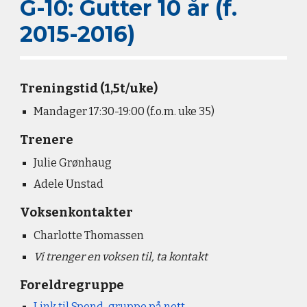
G
-10:
Gutter
10 år (f.
201
5
-201
6
)
Treningstid (1,5t/uke)
Mandager 17:30-19:00
(f.o.m. uke 35)
Trenere
Julie Grønhaug
Adele Unstad
Voksen
kontakter
Charlotte Thomassen
Vi trenger en voksen til, ta kontakt
Foreldregruppe
Link til Spond-gruppe på nett