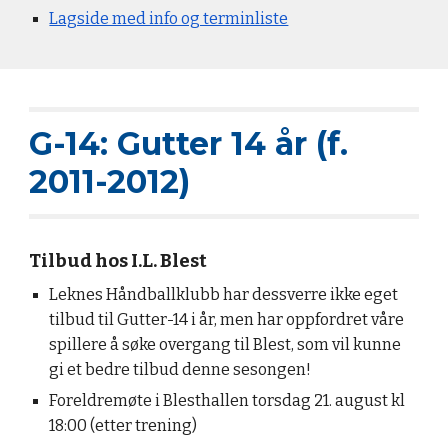
Lagside med info og terminliste
G-1
4
: Gutter 1
4
år (f.
20
11
-201
2
)
Tilbud hos I.L. Blest
Leknes Håndballklubb har dessverre ikke eget
tilbud til Gutter-14 i år, men har oppfordret våre
spillere å søke overgang til Blest, som vil kunne
gi et bedre tilbud denne sesongen!
Foreldremøte i Blesthallen torsdag 21. august kl
18:00 (etter trening)