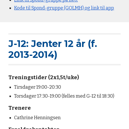
Kode til Spond-gruppe (GOLMH) og link til app
J-12: Jenter 12 år (f.
2013-2014)
Treningstider (2x1,5t/uke)
Tirsdager 19:00-20:30
Torsdager
1
7
:
3
0-
19
:
0
0 (felles med G
-12 til 18:30)
Trenere
Cathrine Henningsen