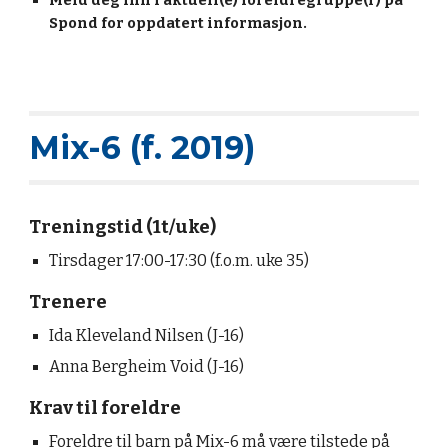
Meld deg inn i aktuell(e) foreldregruppe(r) på
Spond for oppdatert informasjon.
Mix-6 (f. 2019)
Treningstid (1t/uke)
Tirsdager 17:00-17:30
(f.o.m. uke 35)
Trenere
Ida Kleveland Nilsen (J-16)
Anna Bergheim Void (J-16)
Krav til foreldre
Foreldre til barn på Mix-6 må være tilstede på