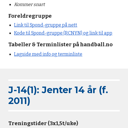
Kommer snart
Foreldregruppe
Link til Spond-gruppe på nett
Kode til Spond-gruppe (RCNYN) og link til app
Tabeller & Terminlister på handball.no
Lagside med info og terminliste
J-14(
1
): Jenter 14 år (f.
201
1
)
Treningstider (3x1,5t/uke)