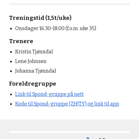
Treningstid (1,5t/uke)
Onsdager 16:30-18:00
(f.o.m. uke 35)
Trenere
Kristin Tjønndal
Lene Johnsen
Johanna Tjønndal
Foreldregruppe
Link til Spond-gruppe på nett
Kode til Spond-gruppe (ZHJTY) og link til app