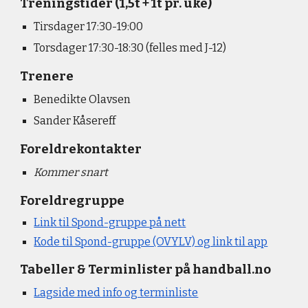
Treningstider (1,5t
+ 1t pr.
uke)
Tirsdager
1
7
:
3
0-
19:0
0
Torsdager
17:30-18:30 (
felles
med J-12)
Trenere
Benedikte Olavsen
Sander Kåsereff
Foreldrekontakter
Kommer snart
Foreldregruppe
Link til Spond-gruppe på nett
Kode til Spond-gruppe (OVYLV) og link til app
Tabeller & Terminlister på handball.no
Lagside med info og terminliste