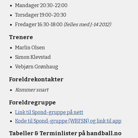
Mandager
20
:
3
0-2
2
:
0
0
Torsdager
19:
0
0-2
0
:
3
0
Fredager 16:30-18:00
(
f
elles med J-14 201
2
)
Trenere
Marlin Olsen
Simon Klevstad
Vebjørn Grønhaug
Foreldrekontakter
Kommer snart
Foreldregruppe
Link til Spond-gruppe på nett
Kode til Spond-gruppe (WRFSN) og link til app
Tabeller & Terminlister på handball.no