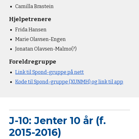
Camilla Brastein
Hjelpet
renere
Frida Hansen
Marie Olavsen-Engen
Jonatan Olavsen-Malmo(?)
Foreldre
gruppe
Link til Spond-gruppe på nett
Kode til Spond-gruppe (XUNMH) og link til app
J-10: Jenter
10
år (f.
201
5
-201
6
)