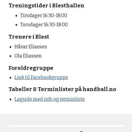
Treningstider i Blesthallen
Tirsdager 16
:30-
18
:00
Torsdager 16:30-18:00
Trenere i Blest
Håvar Eliassen
Ola Eliassen
Foreldregruppe
Link til
Facebook
gruppe
Tabeller & Terminlister på handball.no
Lagside med info og terminliste