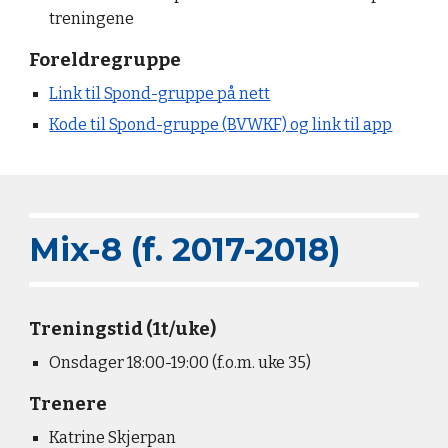
treningene
Foreldre
gruppe
Link til Spond-gruppe på nett
Kode til Spond-gruppe (BVWKF) og link til app
Mix-8 (f. 2017-2018)
Treningstid (1t/uke)
Onsdager
1
8:00
-1
9
:
0
0 (f.o.m
. uke 35)
Trenere
Katrine Skjerpan